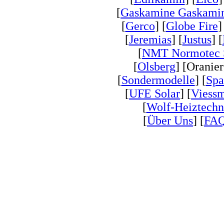
[
Gaskamine Gaskamin
[
Gerco
] [
Globe Fire
]
[
Jeremias
] [
Justus
] [
[
NMT Normotec 
[
Olsberg
] [Oranier
[
Sondermodelle
] [
Spa
[
UFE Solar
] [
Viess
[
Wolf-Heiztechn
[
Über Uns
] [
FA