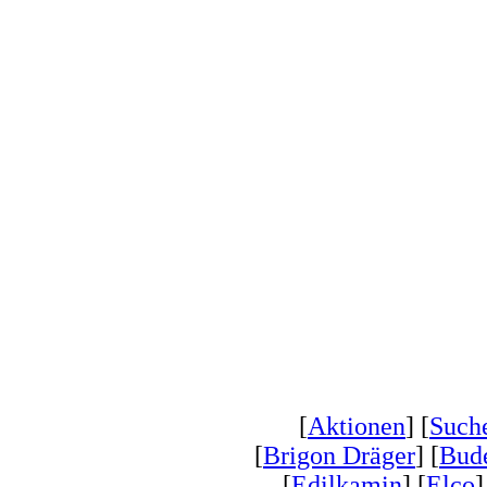
[
Aktionen
] [
Such
[
Brigon Dräger
] [
Bud
[
Edilkamin
] [
Elco
]