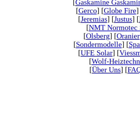
[
Gaskamine Gaskamin
[
Gerco
] [
Globe Fire
]
[
Jeremias
] [
Justus
] [
[
NMT Normotec 
[
Olsberg
] [
Oranier
[
Sondermodelle
] [
Spa
[
UFE Solar
] [
Viess
[
Wolf-Heiztechn
[
Über Uns
] [
FA