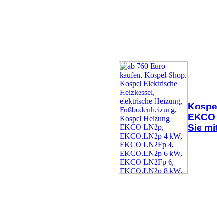
Kospel
EKCO L
Sie mi