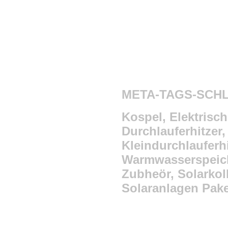
META-TAGS-SC
Kospel, Elektrisc
Durchlauferhitzer,
Kleindurchlauferhi
Warmwasserspeiche
Zubheör, Solarkol
Solaranlagen Paket