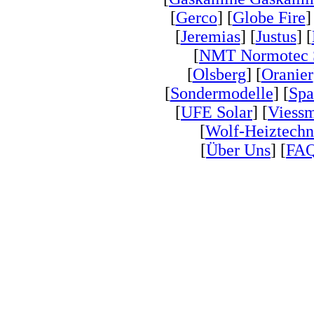
[
Gerco
] [
Globe Fire
]
[
Jeremias
] [
Justus
] [
[
NMT Normotec 
[
Olsberg
] [
Oranier
[
Sondermodelle
] [
Spa
[
UFE Solar
] [
Viess
[
Wolf-Heiztechn
[
Über Uns
] [
FA